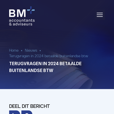
Administratie
Audit & assurance
Jaarrekening
Home
Nieuws
Terugvragen in 2024 betaalde buitenlandse btw
Salarisadministratie
TERUGVRAGEN IN 2024 BETAALDE
BUITENLANDSE BTW
Aangifte & fiscaal advies
(Bedrijfs)advies
DEEL DIT BERICHT