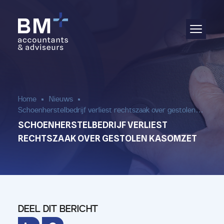
Administratie
Audit & assurance
Jaarrekening
Home
Nieuws
Schoenherstelbedrijf verliest rechtszaak over gestolen…
Salarisadministratie
SCHOENHERSTELBEDRIJF VERLIEST
RECHTSZAAK OVER GESTOLEN KASOMZET
Aangifte & fiscaal advies
(Bedrijfs)advies
DEEL DIT BERICHT