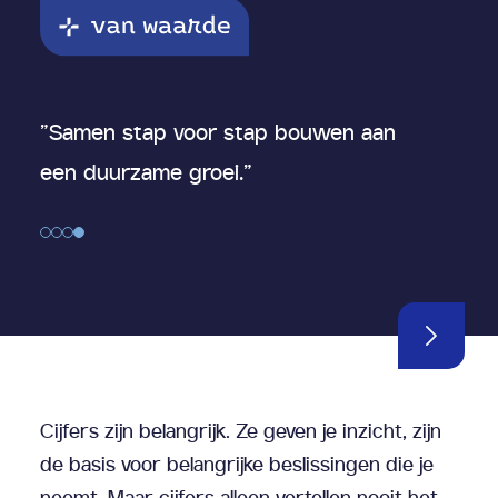
odat
"Samen stap voor stap bouwen aan
"We he
een duurzame groei."
zodat 
Cijfers zijn belangrijk. Ze geven je inzicht, zijn
de basis voor belangrijke beslissingen die je
neemt. Maar cijfers alleen vertellen nooit het