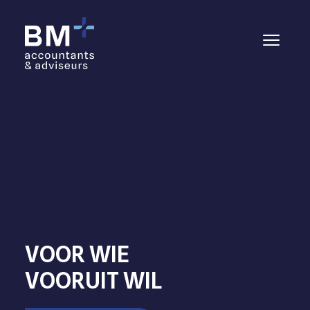
Administratie
Audit & assurance
Jaarrekening
Salarisadministratie
Aangifte & fiscaal advies
(Bedrijfs)advies
VOOR WIE
VOORUIT WIL