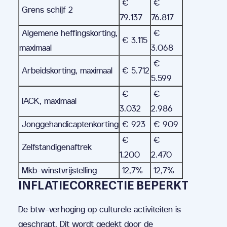
€
€
Grens schijf 2
79.137
76.817
Algemene heffingskorting,
€
€ 3.115
maximaal
3.068
€
Arbeidskorting, maximaal
€ 5.712
5.599
€
€
IACK, maximaal
3.032
2.986
Jonggehandicaptenkorting
€ 923
€ 909
€
€
Zelfstandigenaftrek
1.200
2.470
Mkb-winstvrijstelling
12,7%
12,7%
INFLATIECORRECTIE BEPERKT
De btw-verhoging op culturele activiteiten is
geschrapt. Dit wordt gedekt door de