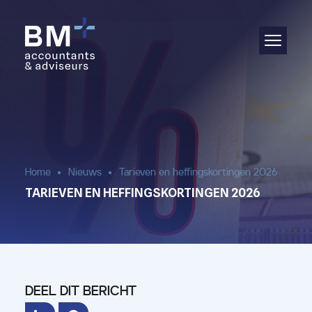
Administratie
Audit & assurance
Jaarrekening
Salarisadministratie
Home
Nieuws
Tarieven en heffingskortingen 2026
TARIEVEN EN HEFFINGSKORTINGEN 2026
Aangifte & fiscaal advies
(Bedrijfs)advies
DEEL DIT BERICHT