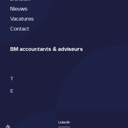
Jaarrekening
Nieuws
Salarisadministratie
Vacatures
Aangifte & fiscaal advies
Contact
(Bedrijfs)advies
BM accountants & adviseurs
Soestdijkseweg Zuid 276
3721 AK Bilthoven
T
030 228 16 58
E
info@bmaccountants.nl
Privacy Policy
Algemene Voorwaarden
Klachtenregeling
LinkedIn