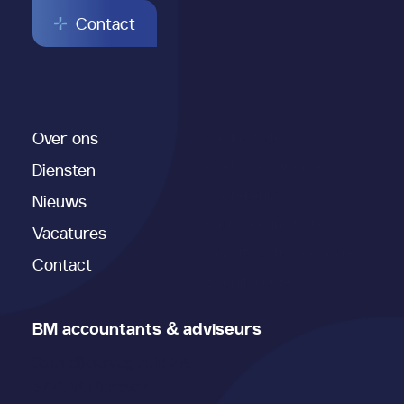
Contact
Over ons
Administratie
Audit & assurance
Diensten
Jaarrekening
Nieuws
Salarisadministratie
Vacatures
Aangifte & fiscaal advies
Contact
(Bedrijfs)advies
BM accountants & adviseurs
Soestdijkseweg Zuid 276
3721 AK Bilthoven