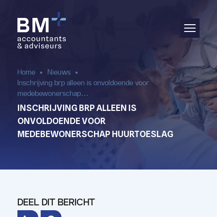
Administratie
Audit & assurance
Home
Nieuws
Inschrijving brp alleen is onvoldoende voor
Jaarrekening
medebewonerschap…
INSCHRIJVING BRP ALLEEN IS
Salarisadministratie
ONVOLDOENDE VOOR
MEDEBEWONERSCHAP HUURTOESLAG
Aangifte & fiscaal advies
(Bedrijfs)advies
DEEL DIT BERICHT