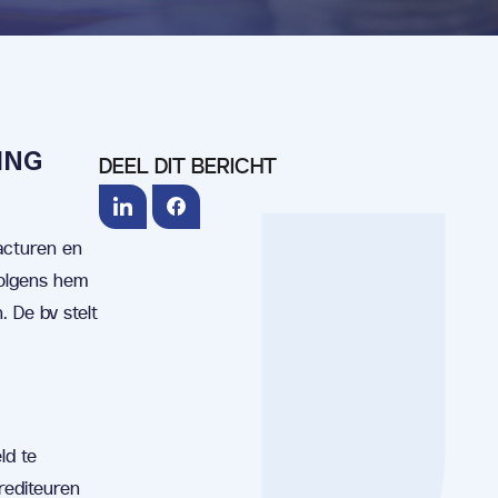
ING
DEEL DIT BERICHT
facturen en
Volgens hem
. De bv stelt
ld te
rediteuren