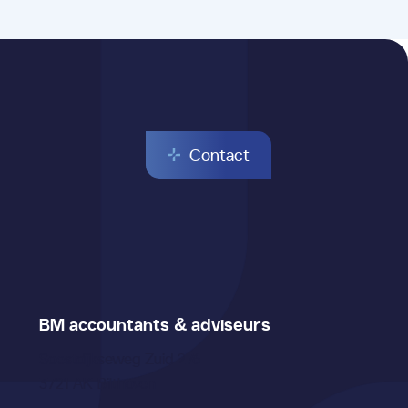
Contact
BM accountants & adviseurs
Soestdijkseweg Zuid 276
3721 AK Bilthoven