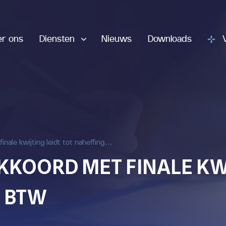
er ons
Diensten
Nieuws
Downloads
inale kwijting leidt tot naheffing…
KOORD MET FINALE KWI
G BTW