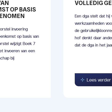
VAN
VOLLEDIG GE
ST OP BASIS
GENOMEN
Een dga stelt dat h
werkzaamheden voor 
rstel invoering
de gebruikelijkloonre
enkomst op basis van
hof denkt daar anders
rstel wijzigt Boek 7
dat de dga in het jaa
et invoeren van een
chap bij
Lees verder