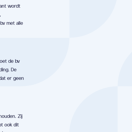
tant wordt
,
bv met alle
moet de bv
ding. De
 dat er geen
houden. Zij
t ook dit