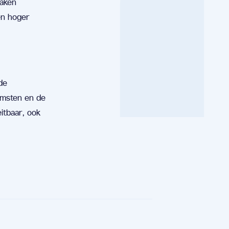
raken
en hoger
de
komsten en de
itbaar, ook