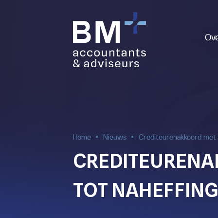
Ov
Home
Nieuws
Crediteurenakkoord met f
CREDITEURENAK
TOT NAHEFFIN