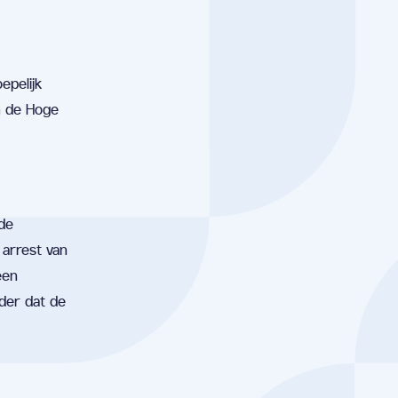
epelijk
n de Hoge
de
 arrest van
een
der dat de