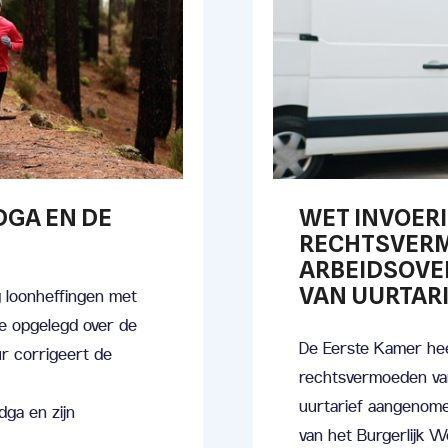
DGA EN DE
WET INVOER
RECHTSVER
ARBEIDSOVE
VAN UURTAR
g loonheffingen met
e opgelegd over de
De Eerste Kamer hee
r corrigeert de
rechtsvermoeden va
uurtarief aangenomen
ga en zijn
van het Burgerlijk 