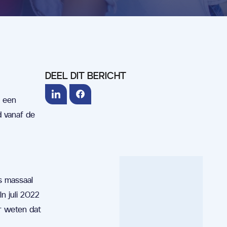
DEEL DIT BERICHT
n een
d vanaf de
s massaal
n juli 2022
r weten dat