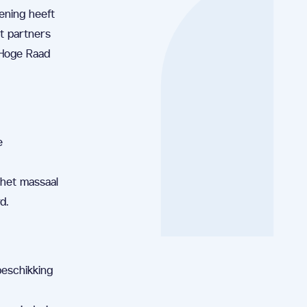
ening heeft
at partners
 Hoge Raad
e
 het massaal
d.
beschikking