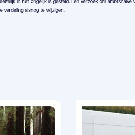
telijk in het ongelijk is gesteld. Een verzoek om ambtshalve 
e verdeling alsnog te wijzigen.