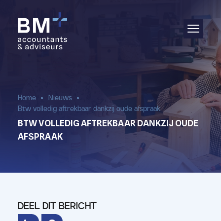
Administratie
Audit & assurance
Jaarrekening
Home
Nieuws
Btw volledig aftrekbaar dankzij oude afspraak
Salarisadministratie
BTW VOLLEDIG AFTREKBAAR DANKZIJ OUDE
AFSPRAAK
Aangifte & fiscaal advies
(Bedrijfs)advies
DEEL DIT BERICHT