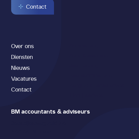
Contact
Over ons
Administratie
Audit & assurance
Diensten
Jaarrekening
Nieuws
Salarisadministratie
Vacatures
Aangifte & fiscaal advies
Contact
(Bedrijfs)advies
BM accountants & adviseurs
Soestdijkseweg Zuid 276
3721 AK Bilthoven