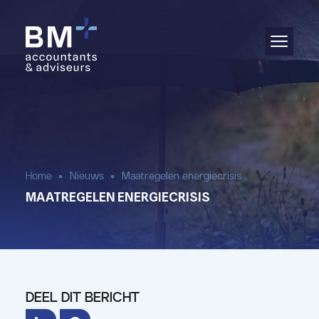
Administratie
Audit & assurance
Jaarrekening
Salarisadministratie
Home
Nieuws
Maatregelen energiecrisis
MAATREGELEN ENERGIECRISIS
Aangifte & fiscaal advies
(Bedrijfs)advies
DEEL DIT BERICHT