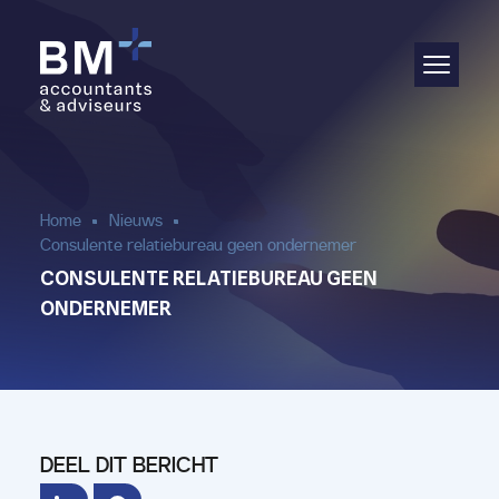
Administratie
Audit & assurance
Jaarrekening
Home
Nieuws
Consulente relatiebureau geen ondernemer
Salarisadministratie
CONSULENTE RELATIEBUREAU GEEN
ONDERNEMER
Aangifte & fiscaal advies
(Bedrijfs)advies
DEEL DIT BERICHT