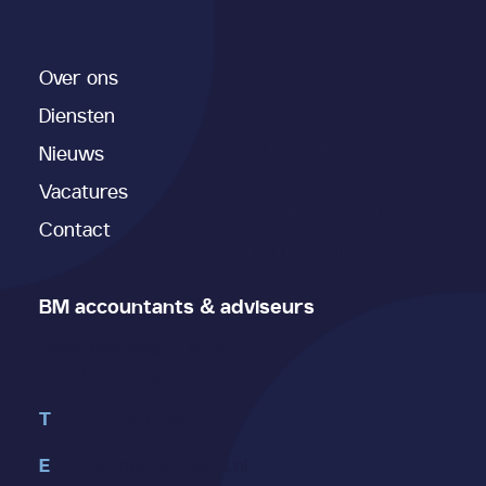
Over ons
Administratie
Audit & assurance
Diensten
Jaarrekening
Nieuws
Salarisadministratie
Vacatures
Aangifte & fiscaal advies
Contact
(Bedrijfs)advies
BM accountants & adviseurs
Soestdijkseweg Zuid 276
3721 AK Bilthoven
T
030 228 16 58
E
info@bmaccountants.nl